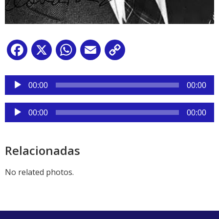
Facebook
X
WhatsApp
Email
Copy
Link
Reproductor
de
00:00
00:00
audio
Reproductor
00:00
00:00
de
audio
Relacionadas
No related photos.