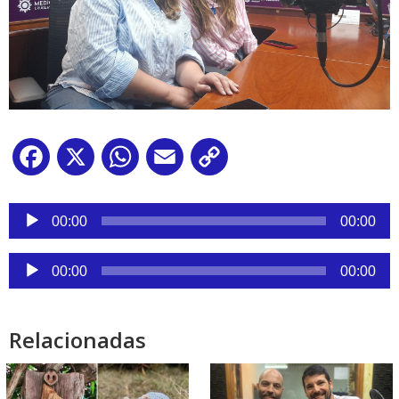
Facebook
X
WhatsApp
Email
Copy
Link
Reproductor
de
00:00
00:00
audio
Reproductor
00:00
00:00
de
audio
Relacionadas