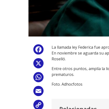
La llamada ley Federica fue ap
Facebook
En noviembre se aguarda su apro
Roselló.
X
Entre otros puntos, amplía la l
prematuros.
WhatsApp
Foto. Adhocfotos
Email
Copy
Relacionadas