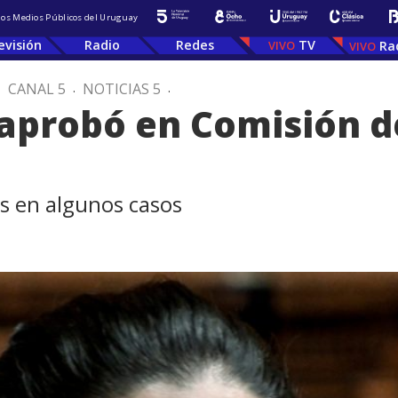
 los Medios Públicos del Uruguay
evisión
Radio
Redes
TV
Ra
.
CANAL 5
.
NOTICIAS 5
.
 aprobó en Comisión d
es en algunos casos