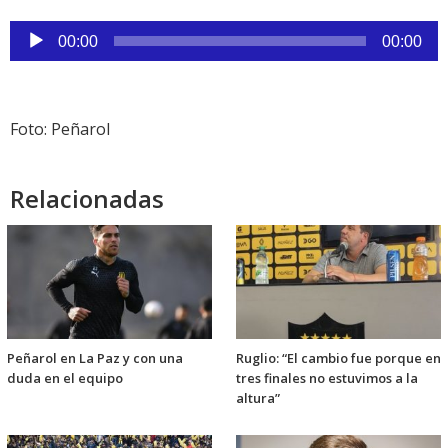
Reproductor
00:00
00:00
de
audio
Foto: Peñarol
Relacionadas
Peñarol en La Paz y con una
Ruglio: “El cambio fue porque en
duda en el equipo
tres finales no estuvimos a la
altura”