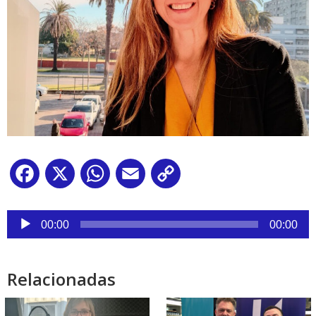
Facebook
X
WhatsApp
Email
Copy
Link
Reproductor
de
00:00
00:00
audio
Relacionadas