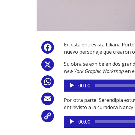
En esta entrevista Liliana Porte
Facebook
nuevo personaje que crearon con
Su obra se exhibe en dos gran
X
New York Graphic Workshop
en e
WhatsApp
Reproductor
00:00
de
audio
Email
Por otra parte, Serendipia est
entrevistó a la curadora Nancy 
Copy
Reproductor
00:00
de
Link
audio