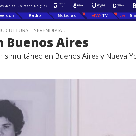
 los Medios Públicos del Uruguay
evisión
Radio
Noticias
TV
Ra
IO CULTURA
.
SERENDIPIA
.
en Buenos Aires
en simultáneo en Buenos Aires y Nueva Y