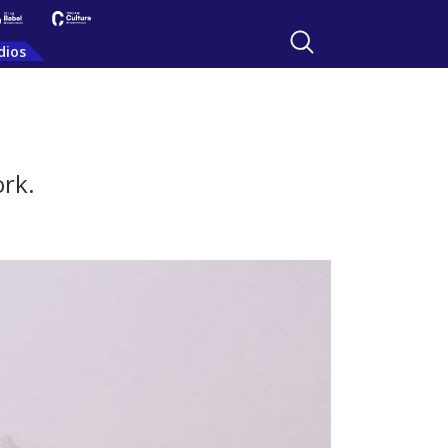
dios
ork.