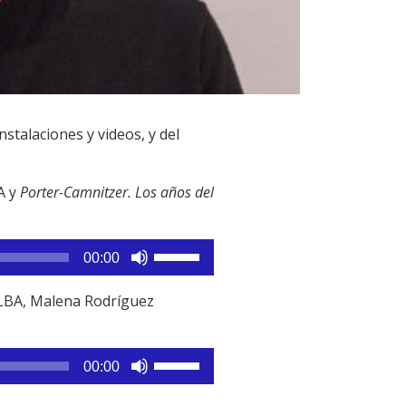
nstalaciones y videos, y del
A y
Porter-Camnitzer. Los años del
Utiliza
00:00
las
teclas
ALBA, Malena Rodríguez
de
flecha
arriba/abajo
Utiliza
00:00
para
las
aumentar
teclas