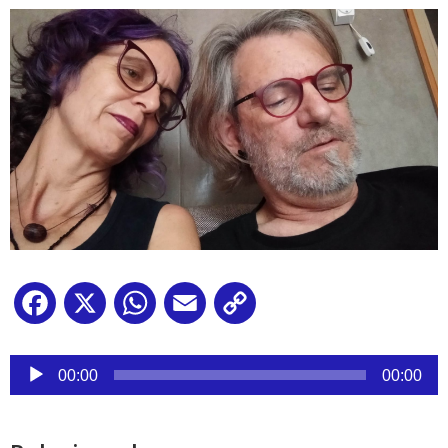
Facebook
X
WhatsApp
Email
Copy
Link
Reproductor
de
00:00
00:00
audio