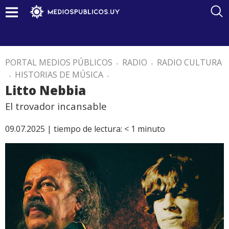
PORTAL MEDIOS PÚBLICOS
.
RADIO
.
RADIO CULTURA
.
HISTORIAS DE MÚSICA
.
Litto Nebbia
El trovador incansable
09.07.2025 |
tiempo de lectura:
< 1
minuto