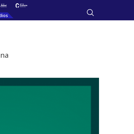
dios
ina