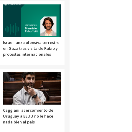
para
aumentar
o
disminuir
el
volumen.
Israel lanza ofensiva terrestre
en Gaza tras visita de Rubio y
protestas internacionales
Caggiani: acercamiento de
Uruguay a EEUU no le hace
nada bien al país