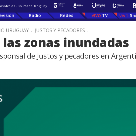
 los Medios Públicos del Uruguay
evisión
Radio
Redes
TV
Ra
IO URUGUAY
.
JUSTOS Y PECADORES
.
a las zonas inundadas
esponsal de Justos y pecadores en Argent