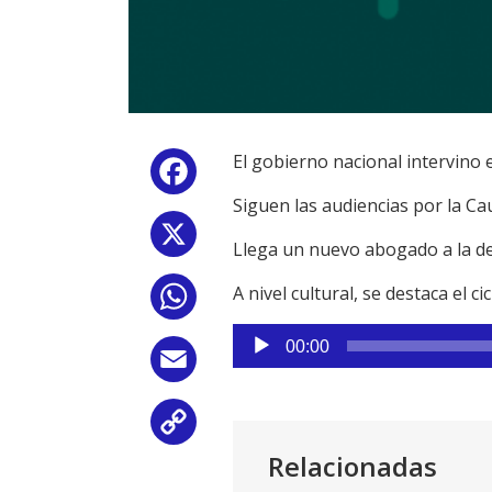
El gobierno nacional intervino 
Facebook
Siguen las audiencias por la Ca
X
Llega un nuevo abogado a la de
A nivel cultural, se destaca el ci
WhatsApp
Reproductor
00:00
de
Email
audio
Copy
Relacionadas
Link