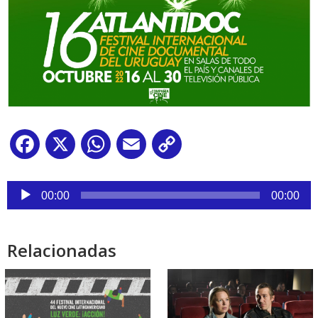
Facebook
X
WhatsApp
Email
Copy
Link
Reproductor
de
00:00
00:00
audio
Relacionadas