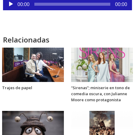
Reproductor
00:00
00:00
de
audio
Relacionadas
Trajes de papel
“Sirenas”; miniserie en tono de
comedia oscura, con Julianne
Moore como protagonista