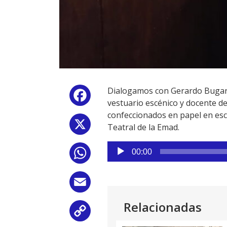
Dialogamos con Gerardo Bugarín
Facebook
vestuario escénico y docente d
confeccionados en papel en esca
X
Teatral de la Emad.
Reproductor
00:00
WhatsApp
de
audio
Email
Relacionadas
Copy