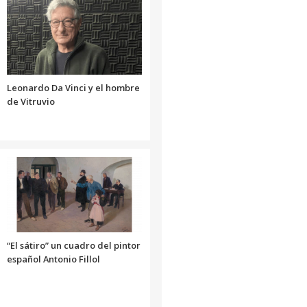
aumentar
o
disminuir
el
volumen.
Leonardo Da Vinci y el hombre
de Vitruvio
“El sátiro” un cuadro del pintor
español Antonio Fillol