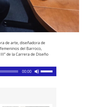
ra de arte, diseñadora de
 femeninos del Barroco,
III” de la Carrera de Diseño
Utiliza
00:00
las
teclas
de
flecha
arriba/abajo
para