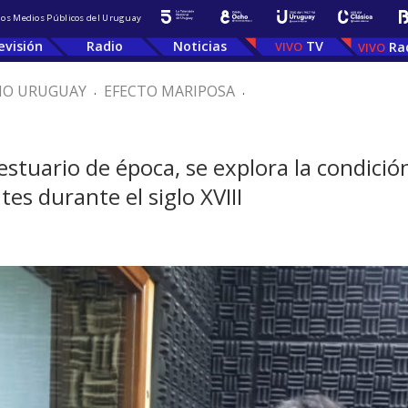
 los Medios Públicos del Uruguay
evisión
Radio
Noticias
TV
Ra
IO URUGUAY
.
EFECTO MARIPOSA
.
estuario de época, se explora la condición
es durante el siglo XVIII