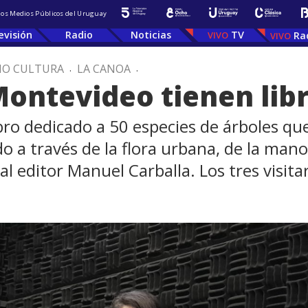
 los Medios Públicos del Uruguay
evisión
Radio
Noticias
TV
Ra
IO CULTURA
.
LA CANOA
.
Montevideo tienen lib
 libro dedicado a 50 especies de árboles 
 a través de la flora urbana, de la mano
 al editor Manuel Carballa. Los tres visit