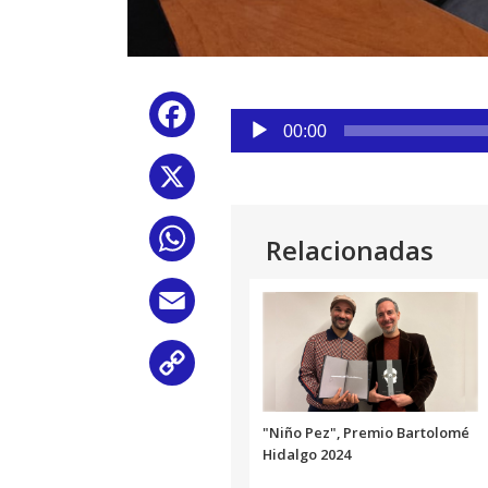
Reproductor
Facebook
de
00:00
audio
X
WhatsApp
Relacionadas
Email
Copy
Link
"Niño Pez", Premio Bartolomé
Hidalgo 2024