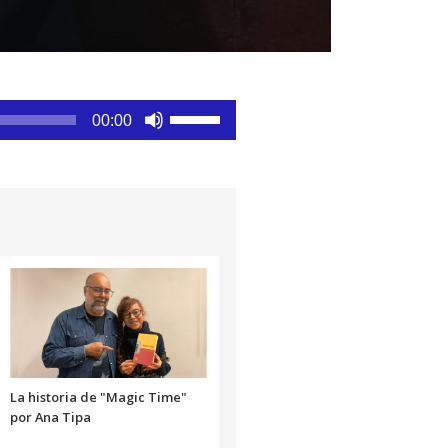
Utiliza
00:00
las
teclas
de
flecha
arriba/abajo
para
aumentar
o
disminuir
el
volumen.
La historia de "Magic Time"
por Ana Tipa