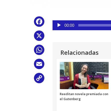
Reproductor
Facebook
de
00:00
audio
X
WhatsApp
Relacionadas
Email
Copy
Link
Reeditan novela premiada con
el Gutenberg