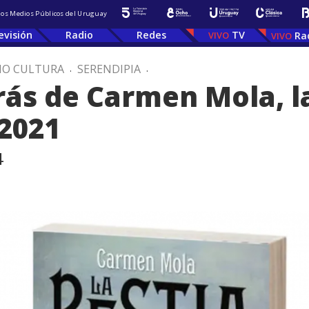
 los Medios Públicos del Uruguay
evisión
Radio
Redes
TV
Ra
IO CULTURA
.
SERENDIPIA
.
rás de Carmen Mola, l
2021
4