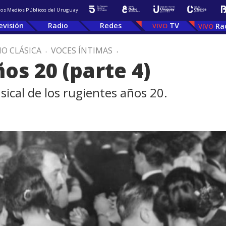
 los Medios Públicos del Uruguay
evisión
Radio
Redes
TV
Ra
IO CLÁSICA
.
VOCES ÍNTIMAS
.
os 20 (parte 4)
sical de los rugientes años 20.