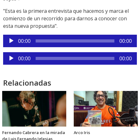
"Esta es la primera entrevista que hacemos y marca el
comienzo de un recorrido para darnos a conocer con
esta nueva propuesta".
Reproductor
00:00
00:00
de
audio
Reproductor
00:00
00:00
de
audio
Relacionadas
Fernando Cabrera en la mirada
Arco Iris
de Luis Fernando Iglesias