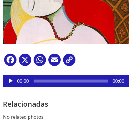
Facebook
X
WhatsApp
Email
Copy
Link
Reproductor
de
00:00
00:00
audio
Relacionadas
No related photos.