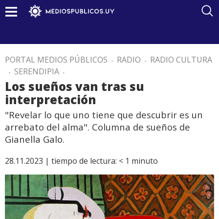
PORTAL MEDIOS PÚBLICOS
.
RADIO
.
RADIO CULTURA
.
SERENDIPIA
.
Los sueños van tras su
interpretación
"Revelar lo que uno tiene que descubrir es un
arrebato del alma". Columna de sueños de
Gianella Galo.
28.11.2023 |
tiempo de lectura:
< 1
minuto