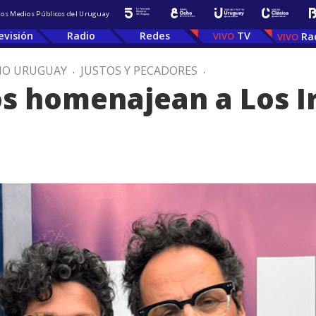
 los Medios Públicos del Uruguay
evisión
Radio
Redes
TV
Ra
IO URUGUAY
.
JUSTOS Y PECADORES
.
os homenajean a Los 