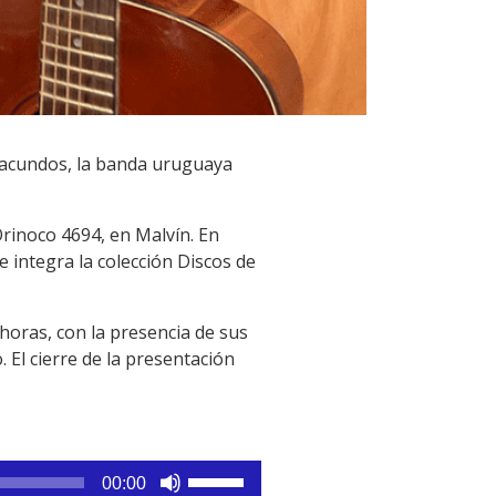
Iracundos, la banda uruguaya
Orinoco 4694, en Malvín. En
e integra la colección Discos de
 horas, con la presencia de sus
 El cierre de la presentación
Utiliza
00:00