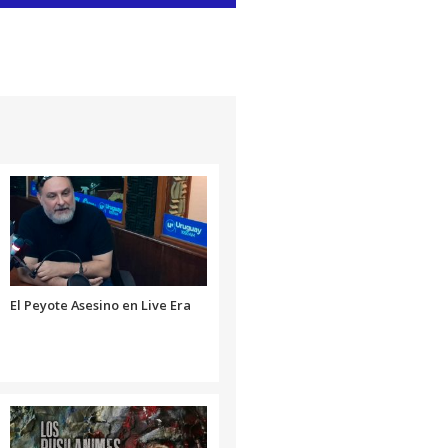
las
teclas
de
flecha
arriba/abajo
para
aumentar
o
disminuir
el
volumen.
El Peyote Asesino en Live Era