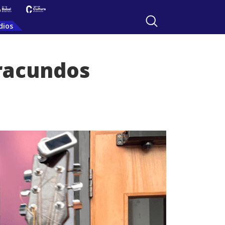
dios
Iracundos