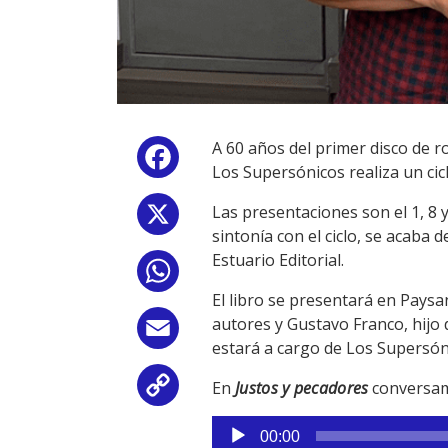
A 60 años del primer disco de r
Facebook
Los Supersónicos realiza un cic
Las presentaciones son el 1, 8 
X
sintonía con el ciclo, se acaba d
Estuario Editorial.
WhatsApp
El libro se presentará en Paysan
autores y Gustavo Franco, hijo
Email
estará a cargo de Los Supersón
En
Justos y pecadores
conversam
Copy
Reproductor
Link
00:00