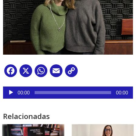
Facebook
X
WhatsApp
Email
Copy
Link
Reproductor
de
00:00
00:00
audio
Relacionadas