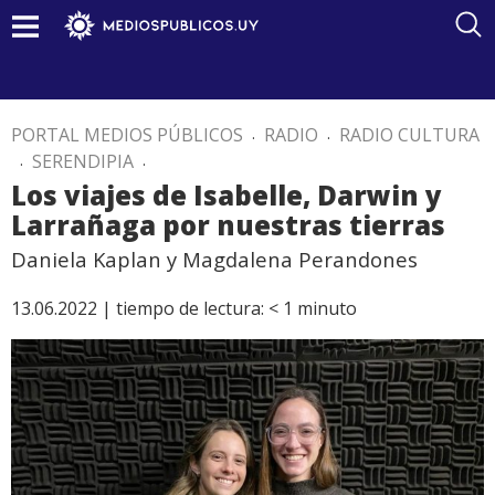
PORTAL MEDIOS PÚBLICOS
.
RADIO
.
RADIO CULTURA
.
SERENDIPIA
.
Los viajes de Isabelle, Darwin y
Larrañaga por nuestras tierras
Daniela Kaplan y Magdalena Perandones
13.06.2022 |
tiempo de lectura:
< 1
minuto