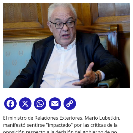
Facebook
X
WhatsApp
Email
Copy
Link
El ministro de Relaciones Exteriores, Mario Lubetkin,
manifestó sentirse "impactado" por las críticas de la
oposición respecto a la decisión del gobierno de no