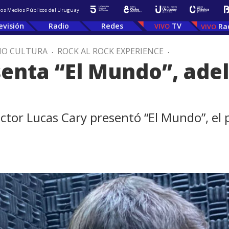
 los Medios Públicos del Uruguay
evisión
Radio
Redes
TV
Ra
IO CULTURA
.
ROCK AL ROCK EXPERIENCE
.
enta “El Mundo”, adel
uctor Lucas Cary presentó “El Mundo”, el