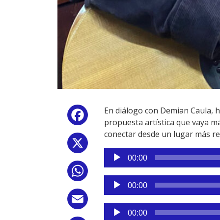
En diálogo con Demian Caula, ha
Facebook
propuesta artística que vaya má
conectar desde un lugar más rea
X
Reproductor
00:00
de
WhatsApp
audio
Reproductor
00:00
de
Email
audio
Reproductor
00:00