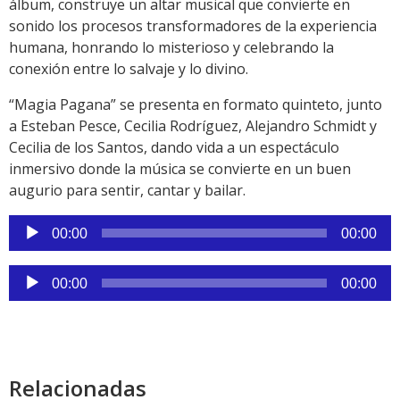
álbum, construye un altar musical que convierte en
sonido los procesos transformadores de la experiencia
humana, honrando lo misterioso y celebrando la
conexión entre lo salvaje y lo divino.
“Magia Pagana” se presenta en formato quinteto, junto
a Esteban Pesce, Cecilia Rodríguez, Alejandro Schmidt y
Cecilia de los Santos, dando vida a un espectáculo
inmersivo donde la música se convierte en un buen
augurio para sentir, cantar y bailar.
Reproductor
00:00
00:00
de
audio
Reproductor
00:00
00:00
de
audio
Relacionadas