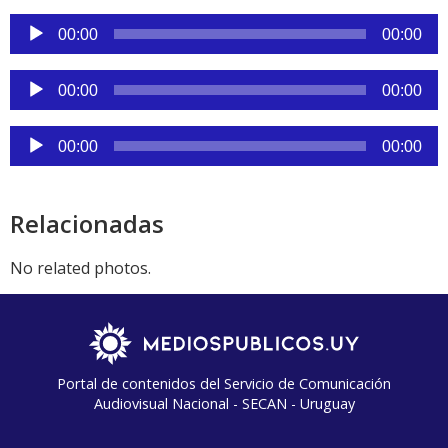
Reproductor
00:00
00:00
de
audio
Reproductor
00:00
00:00
de
audio
Reproductor
00:00
00:00
de
audio
Relacionadas
No related photos.
Portal de contenidos del Servicio de Comunicación
Audiovisual Nacional - SECAN - Uruguay