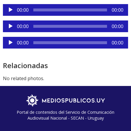
Reproductor
00:00
00:00
de
audio
Reproductor
00:00
00:00
de
audio
Reproductor
00:00
00:00
de
audio
Relacionadas
No related photos.
Portal de contenidos del Servicio de Comunicación
Audiovisual Nacional - SECAN - Uruguay