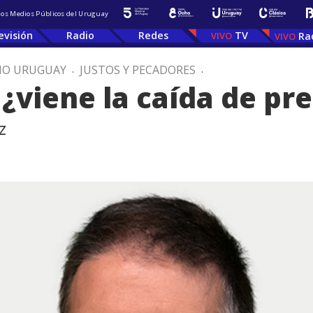
 los Medios Públicos del Uruguay
evisión
Radio
Redes
TV
Ra
IO URUGUAY
.
JUSTOS Y PECADORES
.
¿viene la caída de pre
z