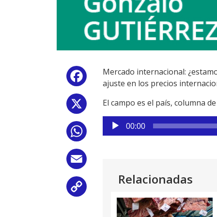
Mercado internacional: ¿estamos
Facebook
ajuste en los precios internacio
El campo es el país, columna d
X
Reproductor
00:00
WhatsApp
de
audio
Email
Relacionadas
Copy
Link