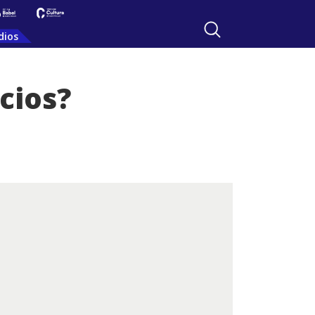
dios
cios?