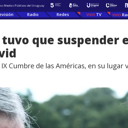
 los Medios Públicos del Uruguay
evisión
Radio
Redes
TV
Ra
 tuvo que suspender el
vid
 IX Cumbre de las Américas, en su lugar via