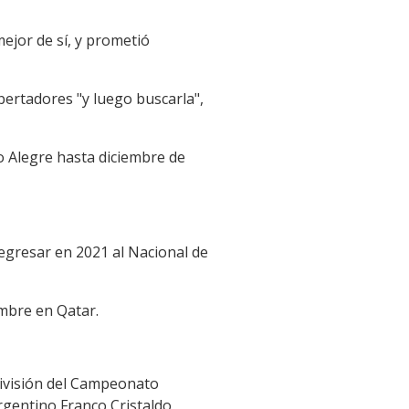
mejor de sí, y prometió
bertadores "y luego buscarla",
to Alegre hasta diciembre de
 regresar en 2021 al Nacional de
embre en Qatar.
División del Campeonato
rgentino Franco Cristaldo,