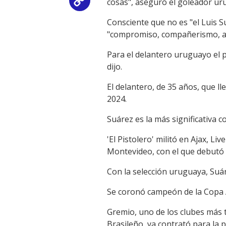
cosas", aseguró el goleador u
Copy
Consciente que no es "el Luis S
Link
"compromiso, compañerismo, act
Para el delantero uruguayo el p
dijo.
El delantero, de 35 años, que l
2024.
Suárez es la más significativa 
'El Pistolero' militó en Ajax, L
Montevideo, con el que debutó
Con la selección uruguaya, Suár
Se coronó campeón de la Copa 
Gremio, uno de los clubes más t
Brasileño, ya contrató para la