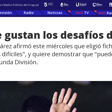
 los Medios Públicos del Uruguay
evisión
Radio
Noticias
TV
Ra
 gustan los desafíos d
rez afirmó este miércoles que eligió fic
s difíciles", y quiere demostrar que "pue
unda División.