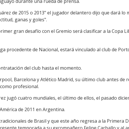
ruguayo durante una rueda de prensa.
uárez de 2015 o 2013" el jugador delantero dijo que dará lo 
itud, ganas y goles".
rimer gran desafío con el Gremio será clasificar a la Copa Li
lega procedente de Nacional, estará vinculado al club de Por
contratación del club hasta el momento.
iverpool, Barcelona y Atlético Madrid, su último club antes de
 como profesional.
ez jugó cuatro mundiales, el último de ellos, el pasado dici
América de 2011 en Argentina.
radicionales de Brasil y que este año regresa a la Primera 
 presente temporada a su excompañero Felipe Carballo y al a