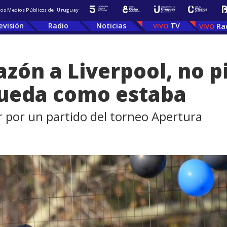
 los Medios Públicos del Uruguay
evisión
Radio
Noticias
TV
Ra
 razón a Liverpool, no 
queda como estaba
r por un partido del torneo Apertura