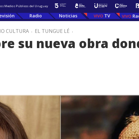
 los Medios Públicos del Uruguay
evisión
Radio
Noticias
TV
Ra
IO CULTURA
.
EL TUNGUE LÉ
.
bre su nueva obra don