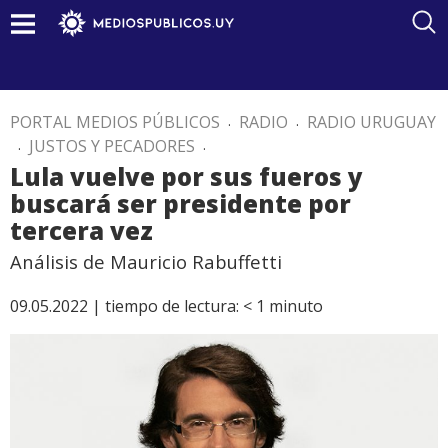
PORTAL MEDIOS PÚBLICOS
.
RADIO
.
RADIO URUGUAY
.
JUSTOS Y PECADORES
.
Lula vuelve por sus fueros y
buscará ser presidente por
tercera vez
Análisis de Mauricio Rabuffetti
09.05.2022 |
tiempo de lectura:
< 1
minuto