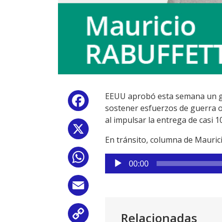
EEUU aprobó esta semana un gi
Facebook
sostener esfuerzos de guerra o 
al impulsar la entrega de casi 1
X
En tránsito, columna de Mauric
WhatsApp
Reproductor
00:00
de
audio
Email
Relacionadas
Copy