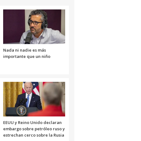
para
aumentar
o
disminuir
el
volumen.
Nada ni nadie es más
importante que un niño
EEUU y Reino Unido declaran
embargo sobre petróleo ruso y
estrechan cerco sobre la Rusia