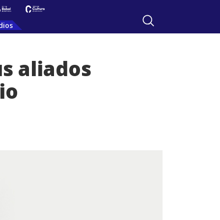
dios
s aliados
io