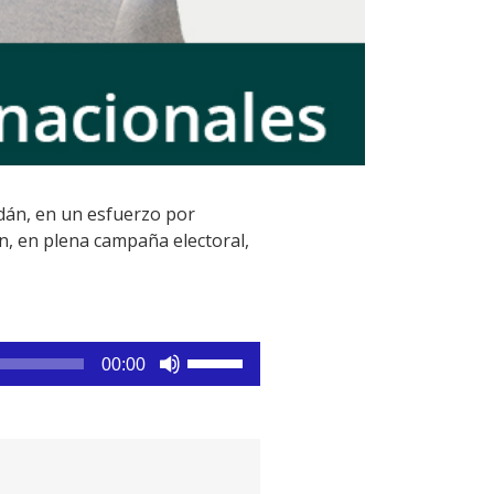
dán, en un esfuerzo por
n, en plena campaña electoral,
Utiliza
00:00
las
teclas
de
flecha
arriba/abajo