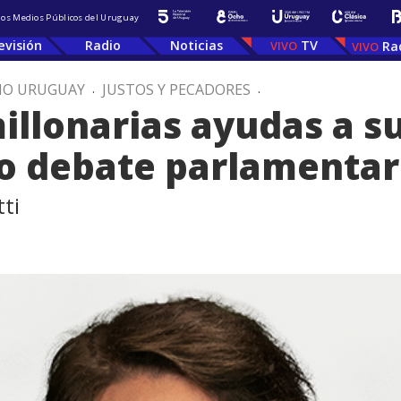
 los Medios Públicos del Uruguay
evisión
Radio
Noticias
TV
Ra
IO URUGUAY
.
JUSTOS Y PECADORES
.
llonarias ayudas a su
o debate parlamentar
ti