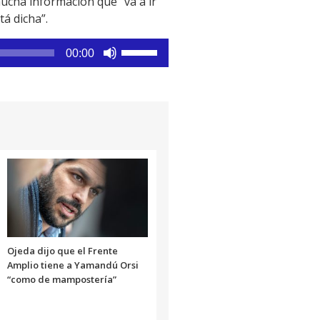
ucha información que “va a ir
á dicha”.
Utiliza
00:00
las
teclas
de
flecha
arriba/abajo
para
aumentar
o
disminuir
el
volumen.
Ojeda dijo que el Frente
Amplio tiene a Yamandú Orsi
“como de mampostería”