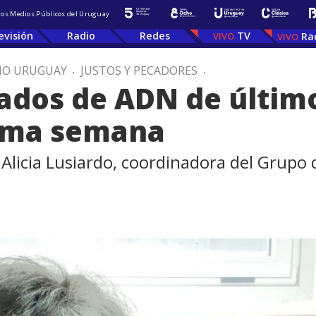
 los Medios Públicos del Uruguay
evisión
Radio
Redes
TV
Ra
IO URUGUAY
.
JUSTOS Y PECADORES
.
tados de ADN de últim
xima semana
 Alicia Lusiardo, coordinadora del Grupo 