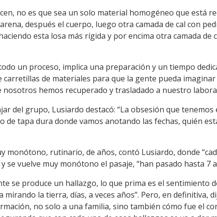
acen, no es que sea un solo material homogéneo que está re
arena, después el cuerpo, luego otra camada de cal con pedr
, haciendo esta losa más rígida y por encima otra camada de c
 todo un proceso, implica una preparación y un tiempo dedica
e carretillas de materiales para que la gente pueda imaginar 
 nosotros hemos recuperado y trasladado a nuestro laborat
ajar del grupo, Lusiardo destacó: “La obsesión que tenemos 
o de tapa dura donde vamos anotando las fechas, quién est
uy monótono, rutinario, de años, contó Lusiardo, donde “cada
te y se vuelve muy monótono el pasaje, “han pasado hasta 7 
te se produce un hallazgo, lo que prima es el sentimiento d
mirando la tierra, días, a veces años”. Pero, en definitiva, di
mación, no solo a una familia, sino también cómo fue el co