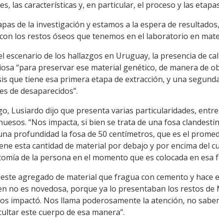
s, las características y, en particular, el proceso y las etapa
pas de la investigación y estamos a la espera de resultados
n los restos óseos que tenemos en el laboratorio en materia
l escenario de los hallazgos en Uruguay, la presencia de cal 
iosa “para preservar ese material genético, de manera de ob
isis que tiene esa primera etapa de extracción, y una segun
res de desaparecidos”.
go, Lusiardo dijo que presenta varias particularidades, entre
esos. “Nos impacta, si bien se trata de una fosa clandestin
una profundidad la fosa de 50 centímetros, que es el prome
ene esta cantidad de material por debajo y por encima del cu
tomía de la persona en el momento que es colocada en esa f
 este agregado de material que fragua con cemento y hace es
en no es novedosa, porque ya lo presentaban los restos de M
 nos impactó. Nos llama poderosamente la atención, no sabem
ultar este cuerpo de esa manera”.