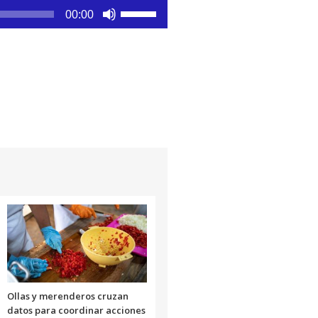
Utiliza
00:00
las
teclas
de
flecha
arriba/abajo
para
aumentar
o
disminuir
el
volumen.
Ollas y merenderos cruzan
datos para coordinar acciones