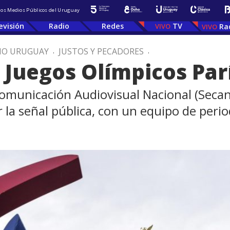
 los Medios Públicos del Uruguay
evisión
Radio
Redes
TV
Ra
IO URUGUAY
.
JUSTOS Y PECADORES
.
Juegos Olímpicos Par
 Comunicación Audiovisual Nacional (Seca
 la señal pública, con un equipo de perio