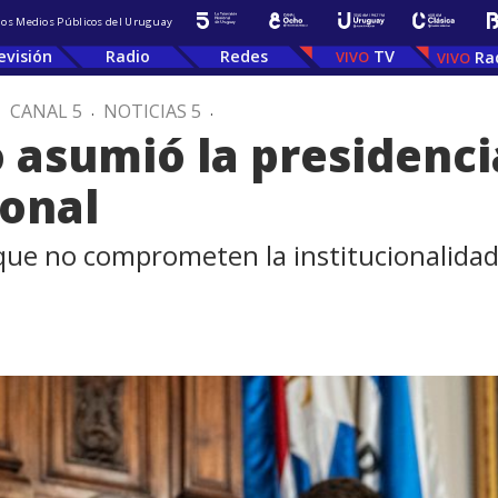
 los Medios Públicos del Uruguay
evisión
Radio
Redes
TV
Ra
.
CANAL 5
.
NOTICIAS 5
.
asumió la presidencia
ional
que no comprometen la institucionalidad d