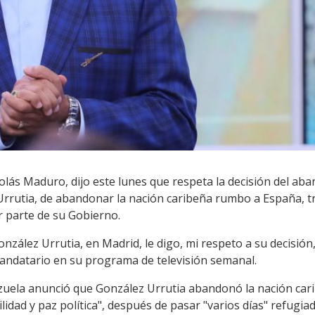
olás Maduro, dijo este lunes que respeta la decisión del ab
rutia, de abandonar la nación caribeña rumbo a España, tras
 parte de su Gobierno.
nzález Urrutia, en Madrid, le digo, mi respeto a su decisión,
mandatario en su programa de televisión semanal.
zuela anunció que González Urrutia abandonó la nación car
ilidad y paz política", después de pasar "varios días" refugi