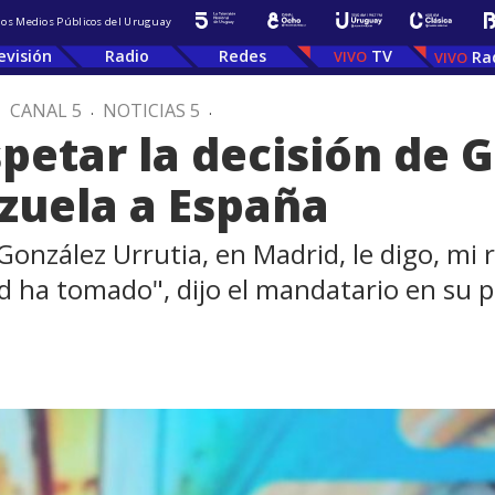
 los Medios Públicos del Uruguay
evisión
Radio
Redes
TV
Ra
.
CANAL 5
.
NOTICIAS 5
.
petar la decisión de 
ezuela a España
onzález Urrutia, en Madrid, le digo, mi 
ed ha tomado", dijo el mandatario en su 