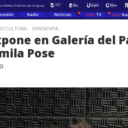
 los Medios Públicos del Uruguay
evisión
Radio
Noticias
TV
Ra
IO CULTURA
.
SERENDIPIA
.
xpone en Galería del 
mila Pose
vo