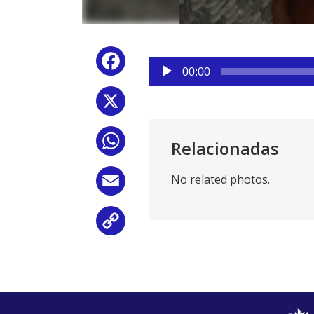
Reproductor
Facebook
de
00:00
audio
X
WhatsApp
Relacionadas
No related photos.
Email
Copy
Link