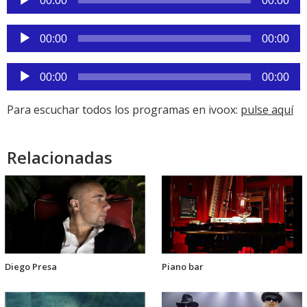
00:00
00:00
audio
Reproductor
00:00
00:00
de
audio
Reproductor
00:00
00:00
de
audio
Para escuchar todos los programas en ivoox:
pulse aquí
Relacionadas
Diego Presa
Piano bar