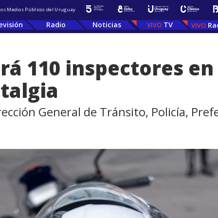
 los Medios Públicos del Uruguay
evisión
Radio
Noticias
TV
Ra
á 110 inspectores en c
talgia
ección General de Tránsito, Policía, Pref