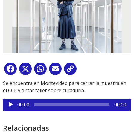
Facebook
X
WhatsApp
Email
Copy
Link
Se encuentra en Montevideo para cerrar la muestra en
el CCE y dictar taller sobre curaduría.
Reproductor
00:00
00:00
de
audio
Relacionadas