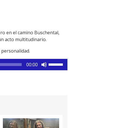
iro en el camino Buschental,
n acto multitudinario.
 personalidad.
Utiliza
00:00
las
teclas
de
flecha
arriba/abajo
para
aumentar
o
disminuir