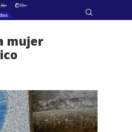
dios
a mujer
ico