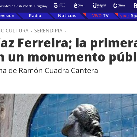
 los Medios Públicos del Uruguay
evisión
Radio
Noticias
TV
Ra
IO CULTURA
.
SERENDIPIA
.
az Ferreira; la primer
n un monumento públ
umna de Ramón Cuadra Cantera