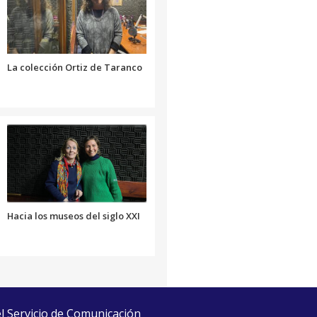
el
volumen.
La colección Ortiz de Taranco
Hacia los museos del siglo XXI
el Servicio de Comunicación