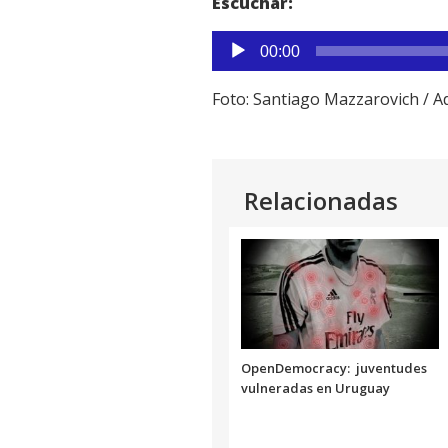
Escuchar:
Reproductor
00:00
de
audio
Foto: Santiago Mazzarovich / A
Relacionadas
OpenDemocracy: juventudes
vulneradas en Uruguay