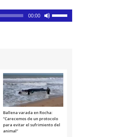
Utiliza
00:00
las
teclas
de
flecha
arriba/abajo
para
aumentar
o
disminuir
el
volumen.
Ballena varada en Rocha:
“Carecemos de un protocolo
para evitar el sufrimiento del
animal”