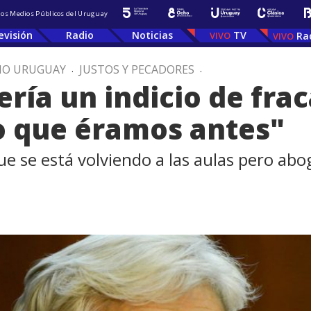
 los Medios Públicos del Uruguay
evisión
Radio
Noticias
TV
Ra
IO URUGUAY
.
JUSTOS Y PECADORES
.
ría un indicio de frac
o que éramos antes"
que se está volviendo a las aulas pero ab