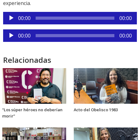
experiencia.
Reproductor
00:00
00:00
de
audio
Reproductor
00:00
00:00
de
audio
Relacionadas
“Los súper héroes no deberían
Acto del Obelisco 1983
morir”