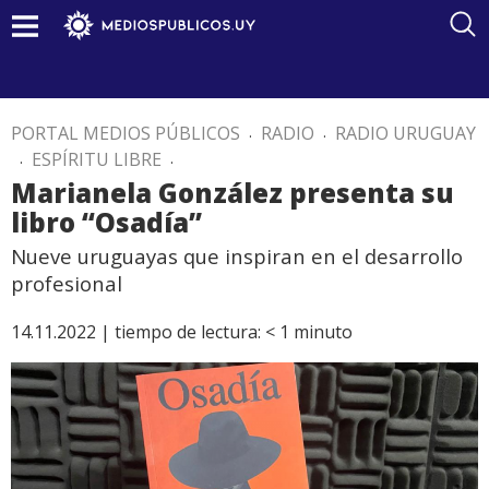
PORTAL MEDIOS PÚBLICOS
.
RADIO
.
RADIO URUGUAY
.
ESPÍRITU LIBRE
.
Marianela González presenta su
libro “Osadía”
Nueve uruguayas que inspiran en el desarrollo
profesional
14.11.2022 |
tiempo de lectura:
< 1
minuto