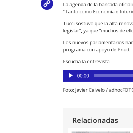
La agenda de la bancada oficial
Copy
“Tanto como Economía e Interior
Link
Tucci sostuvo que la alta renova
legislar”, ya que “muchos de e
Los nuevos parlamentarios han e
programa con apoyo de Pnud.
Escuchá la entrevista:
Reproductor
00:00
de
audio
Foto: Javier Calvelo / adhocFO
Relacionadas