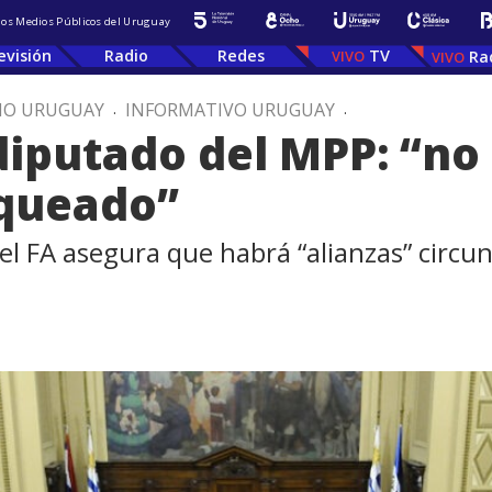
 los Medios Públicos del Uruguay
evisión
Radio
Redes
TV
Ra
IO URUGUAY
.
INFORMATIVO URUGUAY
.
diputado del MPP: “no
queado”
el FA asegura que habrá “alianzas” circun