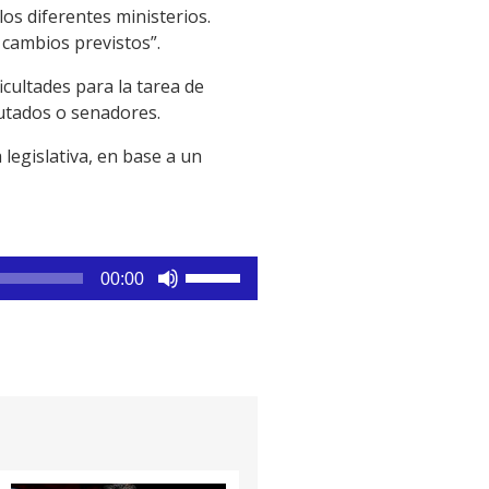
os diferentes ministerios.
 cambios previstos”.
icultades para la tarea de
putados o senadores.
legislativa, en base a un
Utiliza
00:00
las
teclas
de
flecha
arriba/abajo
para
aumentar
o