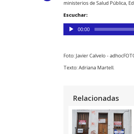
ministerios de Salud Pública, Ed
Link
Escuchar:
Reproductor
00:00
de
audio
Foto: Javier Calvelo - adhocFOT
Texto: Adriana Martell.
Relacionadas