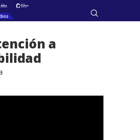
dios
tención a
bilidad
a