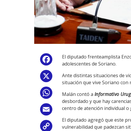
El diputado frenteamplista Enzo
Facebook
adolescentes de Soriano.
Ante distintas situaciones de v
X
situación que vive Soriano con m
WhatsApp
Malán contó a
Informativo Uru
desbordado y que hay carencias
centro de atención individual o 
Email
El diputado agregó que este pro
vulnerabilidad que padezcan sit
Copy