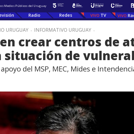
 los Medios Públicos del Uruguay
evisión
Radio
Redes
TV
Ra
IO URUGUAY
.
INFORMATIVO URUGUAY
.
en crear centros de a
 situación de vulnera
 apoyo del MSP, MEC, Mides e Intendenci