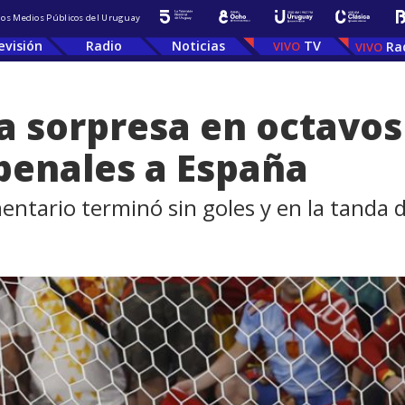
 los Medios Públicos del Uruguay
evisión
Radio
Noticias
TV
Ra
 sorpresa en octavos 
 penales a España
entario terminó sin goles y en la tanda 