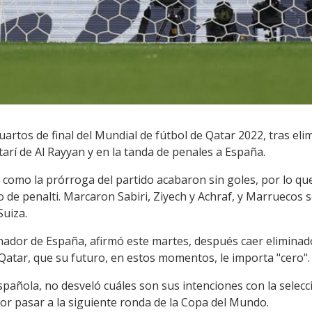
uartos de final del Mundial de fútbol de Qatar 2022, tras eli
atarí de Al Rayyan y en la tanda de penales a España.
como la prórroga del partido acabaron sin goles, por lo que
 de penalti. Marcaron Sabiri, Ziyech y Achraf, y Marruecos s
Suiza.
onador de España, afirmó este martes, después caer elimina
 Qatar, que su futuro, en estos momentos, le importa "cero".
spañola, no desveló cuáles son sus intenciones con la selec
l por pasar a la siguiente ronda de la Copa del Mundo.