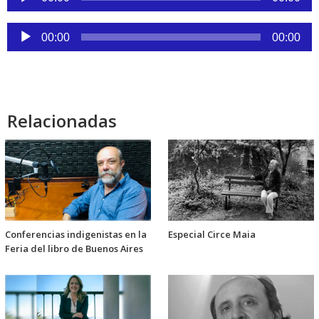
de
audio
Reproductor
00:00
00:00
de
audio
Relacionadas
Conferencias indigenistas en la
Especial Circe Maia
Feria del libro de Buenos Aires