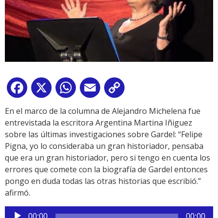
Facebook
X
WhatsApp
Email
Copy
Link
En el marco de la columna de Alejandro Michelena fue
entrevistada la escritora Argentina Martina Iñiguez
sobre las últimas investigaciones sobre Gardel: “Felipe
Pigna, yo lo consideraba un gran historiador, pensaba
que era un gran historiador, pero si tengo en cuenta los
errores que comete con la biografía de Gardel entonces
pongo en duda todas las otras historias que escribió.”
afirmó.
Reproductor
00:00
00:00