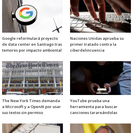
Google reformulará proyecto
Naciones Unidas aprueba su
de data center en Santiago tras
primer tratado contra la
temores por impacto ambiental
ciberdelincuencia
The New York Times demanda
YouTube prueba una
a Microsoft y a OpenAI por usar
herramienta para buscar
sus textos sin permiso
canciones tarareándolas