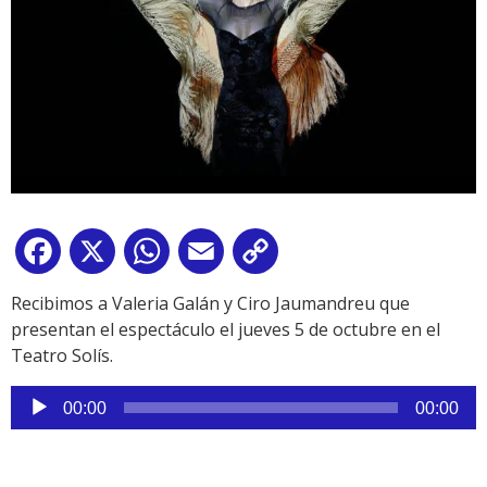
Facebook
X
WhatsApp
Email
Copy
Link
Recibimos a Valeria Galán y Ciro Jaumandreu que
presentan el espectáculo el jueves 5 de octubre en el
Teatro Solís.
Reproductor
00:00
00:00
de
audio