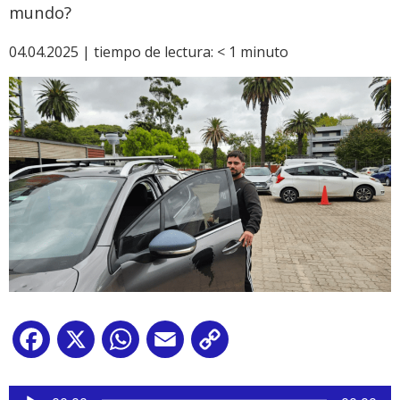
mundo?
04.04.2025 |
tiempo de lectura:
< 1
minuto
Facebook
X
WhatsApp
Email
Copy
Link
Reproductor