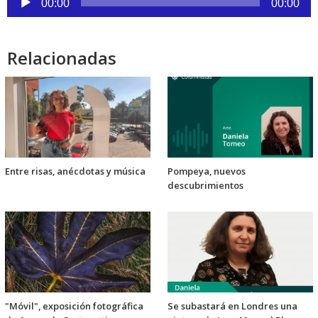
de
00:00
00:00
audio
Relacionadas
Entre risas, anécdotas y música
Pompeya, nuevos
descubrimientos
"Móvil", exposición fotográfica
Se subastará en Londres una