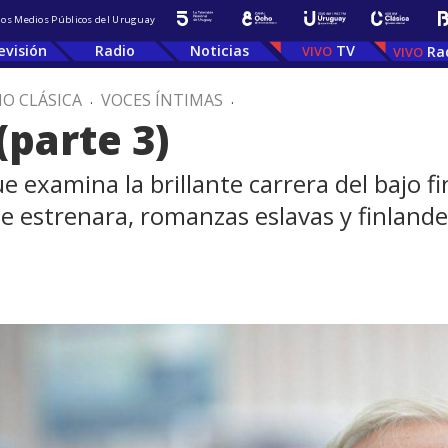
 los Medios Públicos del Uruguay
evisión
Radio
Noticias
TV
Ra
IO CLÁSICA
.
VOCES ÍNTIMAS
.
(parte 3)
e examina la brillante carrera del bajo f
 estrenara, romanzas eslavas y finlandes